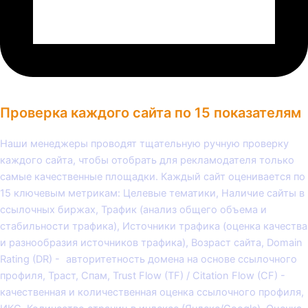
Проверка каждого сайта по 15 показателям
Наши менеджеры проводят тщательную ручную проверку
каждого сайта, чтобы отобрать для рекламодателя только
самые качественные площадки. Каждый сайт оценивается по
15 ключевым метрикам: Целевые тематики, Наличие сайты в
ссылочных биржах, Трафик (анализ общего объема и
стабильности трафика), Источники трафика (оценка качества
и разнообразия источников трафика), Возраст сайта, Domain
Rating (DR) - авторитетность домена на основе ссылочного
профиля, Траст, Спам, Trust Flow (TF) / Citation Flow (CF) -
качественная и количественная оценка ссылочного профиля,