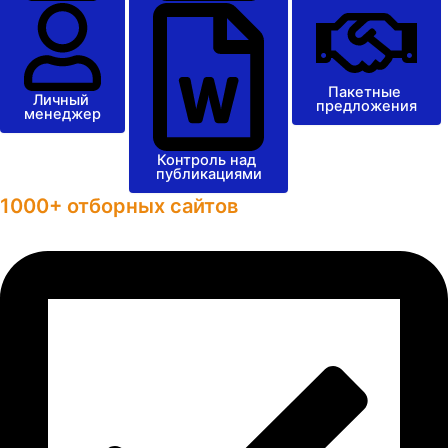
Пакетные
Личный
предложения
менеджер
Контроль над
публикациями
1000+ отборных сайтов